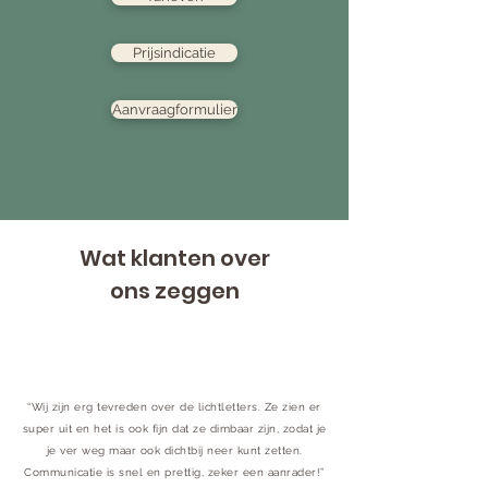
Prijsindicatie
Aanvraagformulier
Wat klanten over
ons zeggen
“Wij zijn erg tevreden over de lichtletters. Ze zien er
super uit en het is ook fijn dat ze dimbaar zijn, zodat je
je ver weg maar ook dichtbij neer kunt zetten.
Communicatie is snel en prettig, zeker een aanrader!”