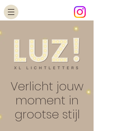
Verlicht jouw
moment in
grootse stijl