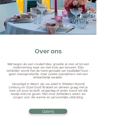
Over ons
Wat begon als een creatief idee, groeide al snel uit tot een
onderneming waar we met trots aan bouwen. Elke
lichtletter wordt met de hand gemaakt van kwalitatief hout -
geen massaproductie, maar unieke eyecatchers met een
ambachtelijk karakter.
Gevestigd in Weert, zijn we actief in (Midden-Noord)
Limburg en (Zuid-Oost) Brabant en denken graag met je
mee om jouw bruiloft, verjaardag of ander event nét dat
beetje extra te geven. Met onze lichtletters willen we
zorgen voor die warme en persoonlijke uitstraling.
Galerij