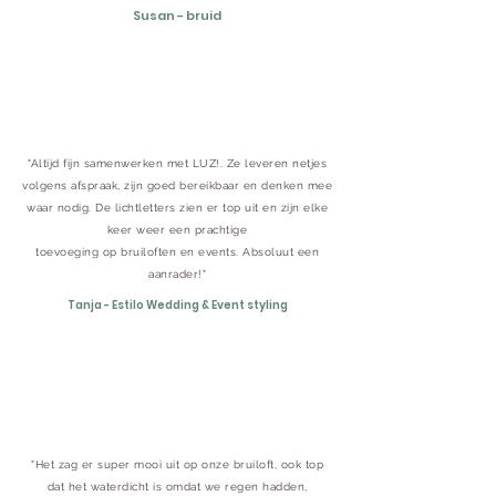
Susan - bruid
"Altijd fijn samenwerken met LUZ!. Ze leveren netjes
volgens afspraak, zijn goed bereikbaar en denken mee
waar nodig. De lichtletters zien er top uit en zijn elke
keer weer een prachtige
toevoeging op bruiloften en events. Absoluut een
aanrader!"
Tanja - Estilo Wedding & Event styling
"Het zag er super mooi uit op onze bruiloft, ook top
dat het waterdicht is omdat we regen hadden,