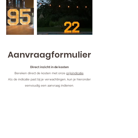
Aanvraagformulier
Direct inzicht in de kosten
Bereken direct de kosten met onze
prijsindicatie
.
Als de indicatie past bij je verwachtingen, kun je hieronder
eenvoudig een aanvraag indienen.
​Staat je vraag niet tussen de
FAQs
? Stuur een
mail
naar
luz.lichtletters@gmail.com
.
We streven ernaar om binnen 24 uur te antwoorden.
Voornaam
*