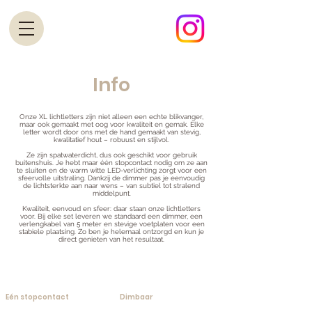
Info
Onze XL lichtletters zijn niet alleen een echte blikvanger,
maar ook gemaakt met oog voor kwaliteit en gemak. Elke
letter wordt door ons met de hand gemaakt van stevig,
kwalitatief hout – robuust en stijlvol.
Ze zijn spatwaterdicht, dus ook geschikt voor gebruik
buitenshuis. Je hebt maar één stopcontact nodig om ze aan
te sluiten en de warm witte LED-verlichting zorgt voor een
sfeervolle uitstraling. Dankzij de dimmer pas je eenvoudig
de lichtsterkte aan naar wens – van subtiel tot stralend
middelpunt.
Kwaliteit, eenvoud en sfeer: daar staan onze lichtletters
voor. Bij elke set leveren we standaard een dimmer, een
verlengkabel van 5 meter en stevige voetplaten voor een
stabiele plaatsing. Zo ben je helemaal ontzorgd en kun je
direct genieten van het resultaat.
Eén stopcontact
Dimbaar