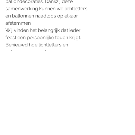
ballondecoraties. Dankzij deze 
samenwerking kunnen we lichtletters 
en ballonnen naadloos op elkaar 
afstemmen. 
Wij vinden het belangrijk dat ieder 
feest een persoonlijke touch krijgt. 
Benieuwd hoe lichtletters en 
ballonnen samen kunnen zorgen voor 
de perfecte sfeer op jouw 
evenement? Neem gerust contact 
met ons op om de mogelijkheden te 
bespreken.
decoratie
Bruiloftdecoratie
ballonnen
Alles weergeven
Recente blogposts